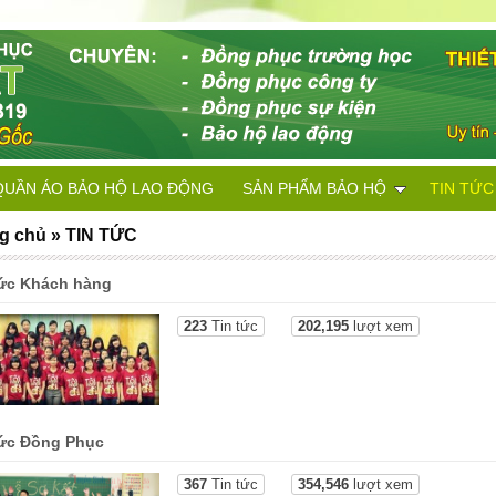
QUẦN ÁO BẢO HỘ LAO ĐỘNG
SẢN PHẨM BẢO HỘ
TIN TỨC
g chủ
»
TIN TỨC
tức Khách hàng
223
Tin tức
202,195
lượt xem
tức Đồng Phục
367
Tin tức
354,546
lượt xem